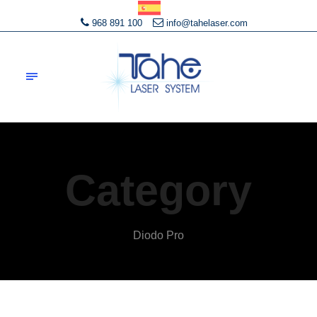
968 891 100
info@tahelaser.com
Category
Diodo Pro