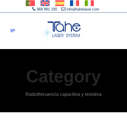
968 891 100
info@tahelaser.com
Category
Radiofrecuencia capacitiva y resistiva