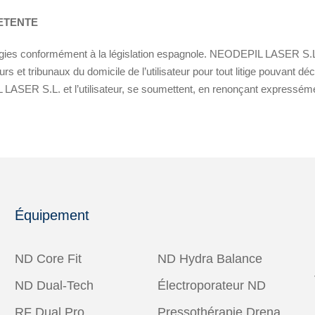
PETENTE
égies conformément à la législation espagnole. NEODEPIL LASER S.L. 
rs et tribunaux du domicile de l’utilisateur pour tout litige pouvant dé
 LASER S.L. et l’utilisateur, se soumettent, en renonçant expressément 
Équipement
ND Core Fit
ND Hydra Balance
ND Dual-Tech
Électroporateur ND
RF Dual Pro
Pressothérapie Drena