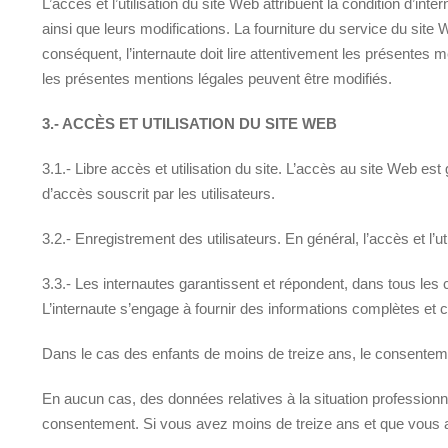
L’accès et l’utilisation du site Web attribuent la condition d’in
ainsi que leurs modifications. La fourniture du service du site
conséquent, l’internaute doit lire attentivement les présentes me
les présentes mentions légales peuvent être modifiés.
3.- ACCÈS ET UTILISATION DU SITE WEB
3.1.- Libre accès et utilisation du site. L’accès au site Web es
d’accès souscrit par les utilisateurs.
3.2.- Enregistrement des utilisateurs. En général, l’accès et l
3.3.- Les internautes garantissent et répondent, dans tous les ca
L’internaute s’engage à fournir des informations complètes et 
Dans le cas des enfants de moins de treize ans, le consenteme
En aucun cas, des données relatives à la situation profession
consentement. Si vous avez moins de treize ans et que vous av