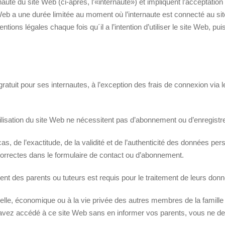
ternaute du site Web (ci-après, l’«internaute») et impliquent l’acceptat
 Web a une durée limitée au moment où l’internaute est connecté au si
ntions légales chaque fois qu´il a l’intention d’utiliser le site Web, p
t gratuit pour ses internautes, à l’exception des frais de connexion vi
’utilisation du site Web ne nécessitent pas d’abonnement ou d’enregistr
s, de l’exactitude, de la validité et de l’authenticité des données per
correctes dans le formulaire de contact ou d’abonnement.
nt des parents ou tuteurs est requis pour le traitement de leurs don
nelle, économique ou à la vie privée des autres membres de la famille
ez accédé à ce site Web sans en informer vos parents, vous ne devez