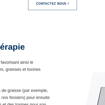
CONTACTEZ NOUS !
hérapie
avorisant ainsi le
es, graisses et toxines
s de graisse (par exemple,
 nos fessiers) pour ensuite
us et des toxines pour son