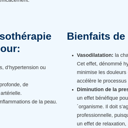
ssothérapie
Bienfaits de
our:
Vasodilatation:
la cha
Cet effet, dénommé hy
s, d’hypertension ou
minimise les douleurs e
accélère le processus 
 profonde, de
Diminution de la pres
artérielle.
un effet bénéfique pour 
inflammations de la peau.
´organisme. Il doit s’
professionnelle, puisq
un effet de relaxation,