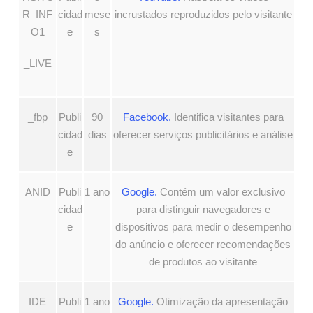
R_INF
cidad
mese
incrustados reproduzidos pelo visitante
O1
e
s
_LIVE
_fbp
Publi
90
Facebook.
Identifica visitantes para
cidad
dias
oferecer serviços publicitários e análise
e
ANID
Publi
1 ano
Google.
Contém um valor exclusivo
cidad
para distinguir navegadores e
e
dispositivos para medir o desempenho
do anúncio e oferecer recomendações
de produtos ao visitante
IDE
Publi
1 ano
Google.
Otimização da apresentação