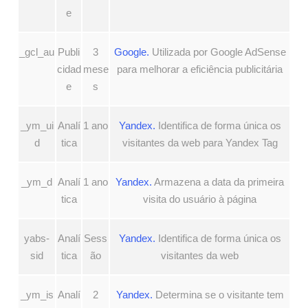
e
_gcl_au
Publi
3
Google.
Utilizada por Google AdSense
cidad
mese
para melhorar a eficiência publicitária
e
s
_ym_ui
Analí
1 ano
Yandex.
Identifica de forma única os
d
tica
visitantes da web para Yandex Tag
_ym_d
Analí
1 ano
Yandex.
Armazena a data da primeira
tica
visita do usuário à página
yabs-
Analí
Sess
Yandex.
Identifica de forma única os
sid
tica
ão
visitantes da web
_ym_is
Analí
2
Yandex.
Determina se o visitante tem