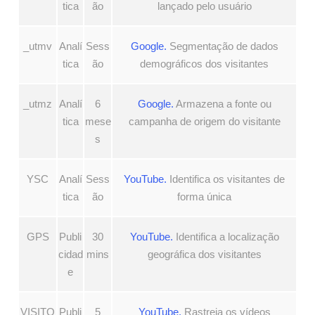
tica
ão
lançado pelo usuário
_utmv
Analí
Sess
Google.
Segmentação de dados
tica
ão
demográficos dos visitantes
_utmz
Analí
6
Google.
Armazena a fonte ou
tica
mese
campanha de origem do visitante
s
YSC
Analí
Sess
YouTube.
Identifica os visitantes de
tica
ão
forma única
GPS
Publi
30
YouTube.
Identifica a localização
cidad
mins
geográfica dos visitantes
e
VISITO
Publi
5
YouTube.
Rastreia os vídeos