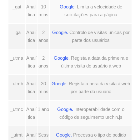
_gat
Analí
10
Google.
Limita a velocidade de
tica
mins
solicitações para a página
_ga
Analí
2
Google.
Controlo de visitas únicas por
tica
anos
parte dos usuários
_utma
Analí
2
Google.
Regista a data da primeira e
tica
anos
última visita do usuário à web
_utmb
Analí
30
Google.
Regista a hora da visita à web
tica
mins
por parte do usuário
_utmc
Analí
1 ano
Google.
Interoperabilidade com o
tica
código de seguimento urchin.js
_utmt
Analí
Sess
Google.
Processa o tipo de pedido