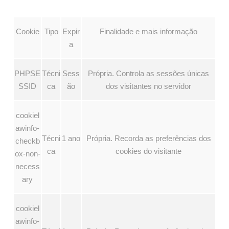
Cookie
Tipo
Expir
Finalidade e mais informação
a
PHPSE
Técni
Sess
Própria. Controla as sessões únicas
SSID
ca
ão
dos visitantes no servidor
cookiel
awinfo-
Técni
1 ano
Própria. Recorda as preferências dos
checkb
ca
cookies do visitante
ox-non-
necess
ary
cookiel
awinfo-