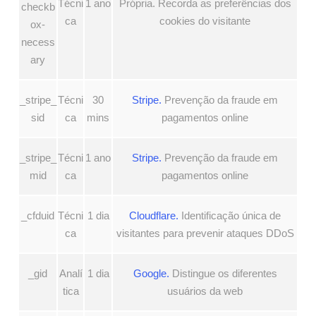
Técni
1 ano
Própria. Recorda as preferências dos
checkb
ca
cookies do visitante
ox-
necess
ary
_stripe_
Técni
30
Stripe.
Prevenção da fraude em
sid
ca
mins
pagamentos online
_stripe_
Técni
1 ano
Stripe.
Prevenção da fraude em
mid
ca
pagamentos online
_cfduid
Técni
1 dia
Cloudflare.
Identificação única de
ca
visitantes para prevenir ataques DDoS
_gid
Analí
1 dia
Google.
Distingue os diferentes
tica
usuários da web